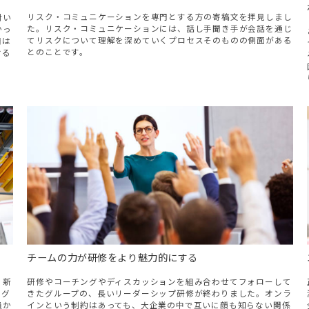
リスク・コミュニケーションを専門とする方の寄稿文を拝見しまし
付い
た。リスク・コミュニケーションには、話し手聞き手が会話を通じ
かっ
てリスクについて理解を深めていくプロセスそのものの側面がある
間は
とのことです。
ける
チームの力が研修をより魅力的にする
。新
研修やコーチングやディスカッションを組み合わせてフォローして
うグ
きたグループの、長いリーダーシップ研修が終わりました。オンラ
員か
インという制約はあっても、大企業の中で互いに顔も知らない関係