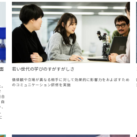
面
若い世代の学びのすがすがしさ
価値観や立場が異なる相手に対して効果的に影響力をおよぼすため
のコミュニケーション研修を実施
た。
で
廃合
と自
り、
し
に