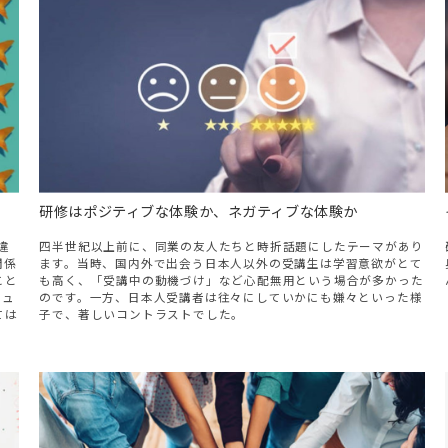
研修はポジティブな体験か、ネガティブな体験か
四半世紀以上前に、同業の友人たちと時折話題にしたテーマがあり
違
ます。当時、国内外で出会う日本人以外の受講生は学習意欲がとて
関係
も高く、「受講中の動機づけ」など心配無用という場合が多かった
こと
のです。一方、日本人受講者は往々にしていかにも嫌々といった様
ミュ
子で、著しいコントラストでした。
ては